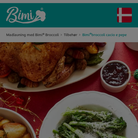
®
Madlavning med Bimi
Broccoli
Tilbehør
Bimi
broccoli cacio e pepe
®