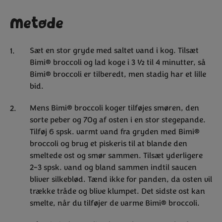
Metode
Sæt en stor gryde med saltet vand i kog. Tilsæt
Bimi® broccoli og lad koge i 3 ½ til 4 minutter, så
Bimi® broccoli er tilberedt, men stadig har et lille
bid.
Mens Bimi® broccoli koger tilføjes smøren, den
sorte peber og 70g af osten i en stor stegepande.
Tilføj 6 spsk. varmt vand fra gryden med Bimi®
broccoli og brug et piskeris til at blande den
smeltede ost og smør sammen. Tilsæt yderligere
2-3 spsk. vand og bland sammen indtil saucen
bliver silkeblød. Tænd ikke for panden, da osten vil
trække tråde og blive klumpet. Det sidste ost kan
smelte, når du tilføjer de varme Bimi® broccoli.