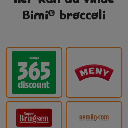
®
Bimi
broccoli