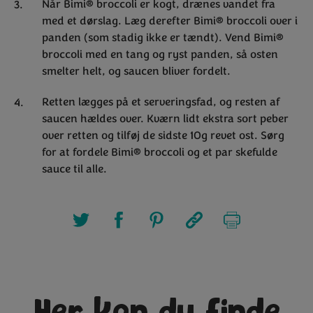
Når Bimi® broccoli er kogt, drænes vandet fra
med et dørslag. Læg derefter Bimi® broccoli over i
panden (som stadig ikke er tændt). Vend Bimi®
broccoli med en tang og ryst panden, så osten
smelter helt, og saucen bliver fordelt.
Retten lægges på et serveringsfad, og resten af
saucen hældes over. Kværn lidt ekstra sort peber
over retten og tilføj de sidste 10g revet ost. Sørg
for at fordele Bimi® broccoli og et par skefulde
sauce til alle.
Her kan du finde