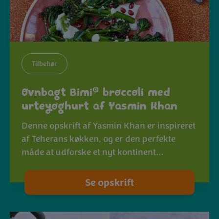
Tilbehør
®
Ovnbagt Bimi
broccoli med
urteyoghurt af Yasmin Khan
Denne opskrift af Yasmin Khan er inspireret
af Teherans køkken, og er den perfekte
måde at udforske et nyt kontinent…
Se opskrift