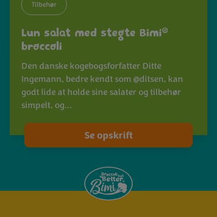
Tilbehør
®
Lun salat med stegte Bimi
broccoli
Den danske kogebogsforfatter Ditte
Ingemann, bedre kendt som @ditsen, kan
godt lide at holde sine salater og tilbehør
simpelt, og…
Se opskrift