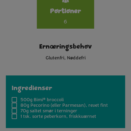
Portioner
6
Ernæringsbehov
Glutenfri
Nøddefri
Ingredienser
®
500g
Bimi
broccoli
80g
Pecorino (eller Parmesan), revet fint
70g
saltet smør i terninger
1 tsk.
sorte peberkorn, friskkværnet