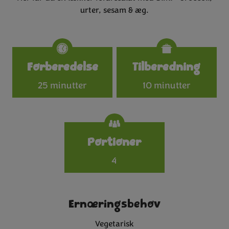
urter, sesam & æg.
Specifications
Forberedelse
Tilberedning
25 minutter
10 minutter
Portioner
4
Ernæringsbehov
Vegetarisk