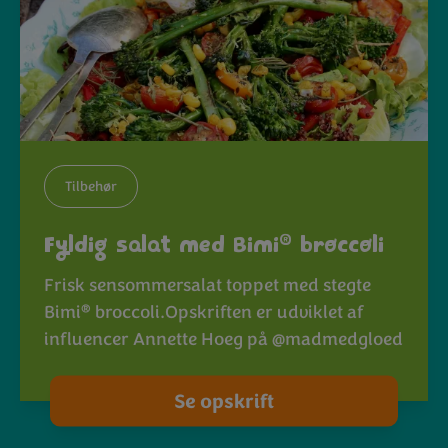
Tilbehør
®
Fyldig salat med Bimi
broccoli
Frisk sensommersalat toppet med stegte
®
Bimi
broccoli.Opskriften er udviklet af
influencer Annette Hoeg på @madmedgloed
Se opskrift