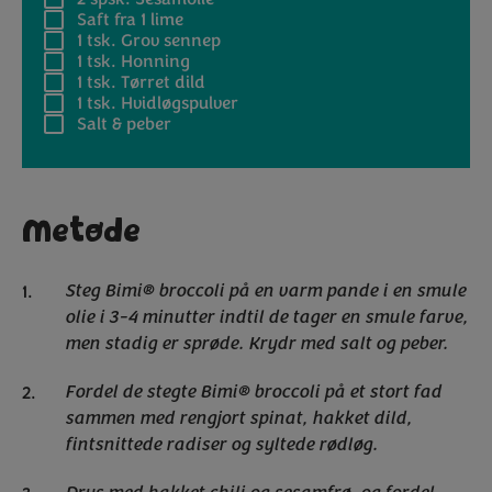
Saft fra 1 lime
1 tsk.
Grov sennep
1 tsk.
Honning
1 tsk.
Tørret dild
1 tsk.
Hvidløgspulver
Salt & peber
Metode
Steg Bimi® broccoli på en varm pande i en smule
olie i 3-4 minutter indtil de tager en smule farve,
men stadig er sprøde. Krydr med salt og peber.
Fordel de stegte Bimi® broccoli på et stort fad
sammen med rengjort spinat, hakket dild,
fintsnittede radiser og syltede rødløg.