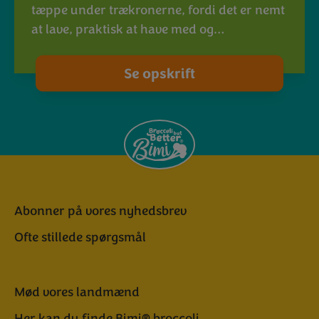
tæppe under trækronerne, fordi det er nemt
at lave, praktisk at have med og…
Se opskrift
Abonner på vores nyhedsbrev
Ofte stillede spørgsmål
Mød vores landmænd
Her kan du finde Bimi® broccoli