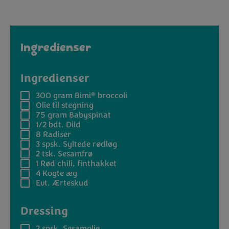
Ingredienser
Ingredienser
®
300 gram
Bimi
broccoli
Olie til stegning
75 gram
Babyspinat
1/2 bdt.
Dild
8
Radiser
3 spsk.
Syltede rødløg
2 tsk.
Sesamfrø
1
Rød chili, finthakket
4
Kogte æg
Evt.
Ærteskud
Dressing
2 spsk.
Sesamolie