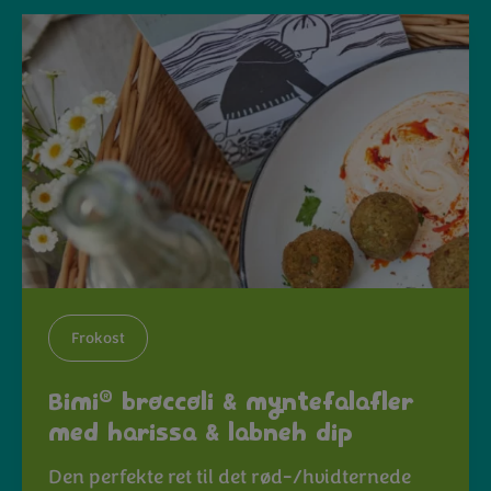
Frokost
®
Bimi
broccoli & myntefalafler
med harissa & labneh dip
Den perfekte ret til det rød-/hvidternede