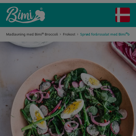
®
Madlavning med Bimi
Broccoli
Frokost
Sprød forårssalat med Bimi
brocc
®