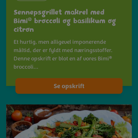
Sennepsgrillet makrel med
®
Bimi
broccoli og basilikum og
citron
Et hurtig, men alligevel imponerende
måltid, der er fyldt med næringsstoffer.
®
Denne opskrift er blot en af vores Bimi
broccoli…
Se opskrift