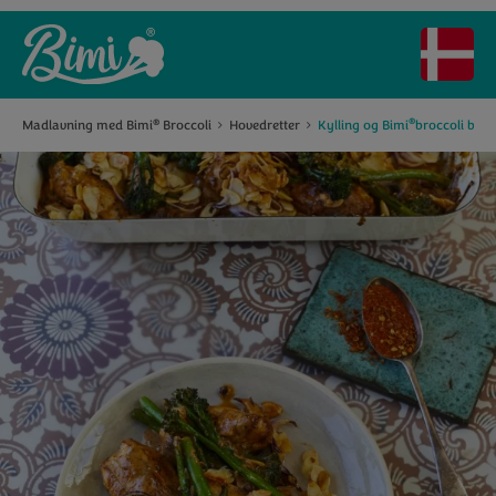
®
Madlavning med Bimi
Broccoli
Hovedretter
Kylling og Bimi
broccoli bag
®