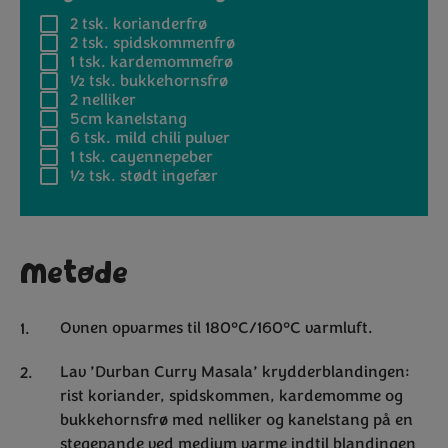
2 tsk.
korianderfrø
2 tsk.
spidskommenfrø
1 tsk.
kardemommefrø
½ tsk.
bukkehornsfrø
2
nelliker
5cm
kanelstang
6 tsk.
mild chili pulver
1 tsk.
cayennepeber
½ tsk.
stødt ingefær
Metode
Ovnen opvarmes til 180°C/160°C varmluft.
Lav ’Durban Curry Masala’ krydderblandingen:
rist koriander, spidskommen, kardemomme og
bukkehornsfrø med nelliker og kanelstang på en
stegepande ved medium varme indtil blandingen