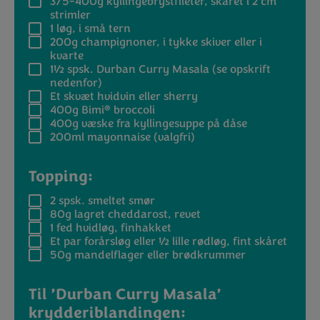
375-400g
kyllingebrystfileter, skåret i 2 cm
strimler
1
løg, i små tern
200g
champignoner, i tykke skiver eller i
kvarte
1½ spsk.
Durban Curry Masala (se opskrift
nedenfor)
Et skvæt hvidvin eller sherry
®
400g
Bimi
broccoli
400g
væske fra kyllingesuppe på dåse
200ml
mayonnaise (valgfri)
Topping:
2 spsk.
smeltet smør
80g
lagret cheddarost, revet
1
fed hvidløg, finhakket
Et par forårsløg eller ½ lille rødløg, fint skåret
50g
mandelflager eller brødkrummer
Til ’Durban Curry Masala’
krydderiblandingen: