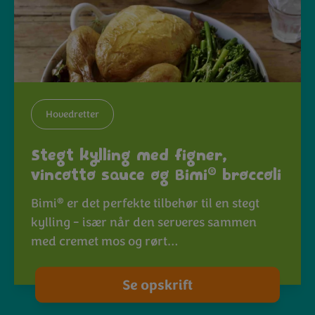
Hovedretter
Stegt kylling med figner,
®
vincotto sauce og Bimi
broccoli
®
Bimi
er det perfekte tilbehør til en stegt
kylling - især når den serveres sammen
med cremet mos og rørt…
Se opskrift