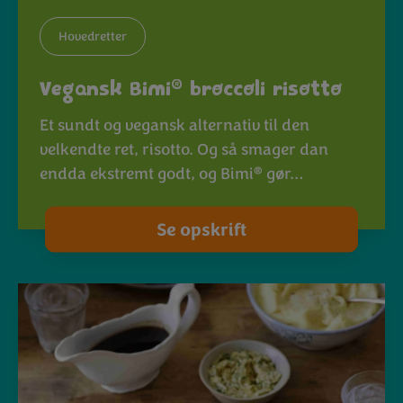
Hovedretter
®
Vegansk Bimi
broccoli risotto
Et sundt og vegansk alternativ til den
velkendte ret, risotto. Og så smager dan
®
endda ekstremt godt, og Bimi
gør…
Se opskrift