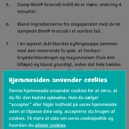
Damp Bimi® broccoli indtil de er møre, omkring 4
minutter.
Bland ingredienserne fra stegepanden med de let
dampede Bimi® broccoli i et ovnfast fad.
I en separat skål blandes kyllingesuppe sammen
med den resterende ½ spsk. af Durban-
krydderblandingen og mayonnaisen (hvis den
tilføjes) og bland grundigt, inden det hele hældes
jævnt over kyllingen og Bimi® broccoli i det
ovnfaste fad.
Hjemmesiden anvender cookies
Denne hjemmeside anvender cookies for at sikre, at
Lav toppingen: Bland den smeltede smør med
du får den bedste oplevelse. Hvis du vælger
revet ost, hvidløg og forårsløg eller rødløg. Hæld
“accepter” eller tilgår indhold på vores hjemmeside
blandingen over kyllingen og drys derefter
uden at tilpasse dine valg, accepterer du brugen af
mandelflager eller brødkrummer over retten for
cookies. Få mere at vide om vores cookiepolitik og
at få en sprød overflade. Bages i 30 minutter indtil
hvordan du
afviser cookies
.
den er gylden.