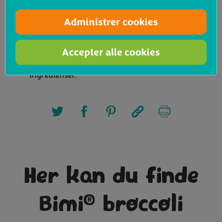
Tip:
Administrer cookies
Du kan få endnu mere ud af denne ret ved at
tilsætte 350g kogte al dente pastaskaller til det
Accepter alle cookies
ovnfaste fad inden du sætter den i ovnen - bare
bland pastaen godt sammen med sauce og andre
ingredienser.
Her kan du finde
®
Bimi
broccoli