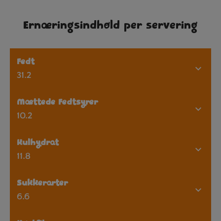
Ernæringsindhold per servering
Fedt
31.2
Mættede Fedtsyrer
10.2
Kulhydrat
11.8
Sukkerarter
6.6