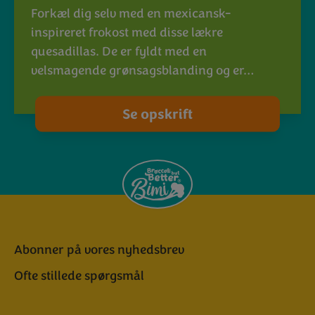
Forkæl dig selv med en mexicansk-
inspireret frokost med disse lækre
quesadillas. De er fyldt med en
velsmagende grønsagsblanding og er…
Se opskrift
Abonner på vores nyhedsbrev
Ofte stillede spørgsmål