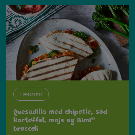
Hovedretter
Quesadilla med chipotle, sød
®
kartoffel, majs og Bimi
broccoli