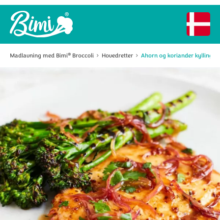
Madlavning med Bimi
Broccoli
Hovedretter
Ahorn og koriander kylling me
®