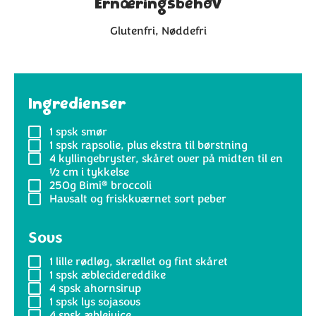
Ernæringsbehov
Glutenfri
Nøddefri
Ingredienser
1 spsk
smør
1 spsk
rapsolie, plus ekstra til børstning
4
kyllingebryster, skåret over på midten til en
½ cm i tykkelse
®
250g
Bimi
broccoli
Havsalt og friskkværnet sort peber
Sovs
1
lille rødløg, skrællet og fint skåret
1 spsk
æblecidereddike
4 spsk
ahornsirup
1 spsk
lys sojasovs
4 spsk
æblejuice