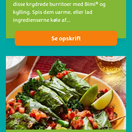
®
disse krydrede burritoer med Bimi
og
kylling. Spis dem varme, eller lad
ingredienserne køle af…
Se opskrift