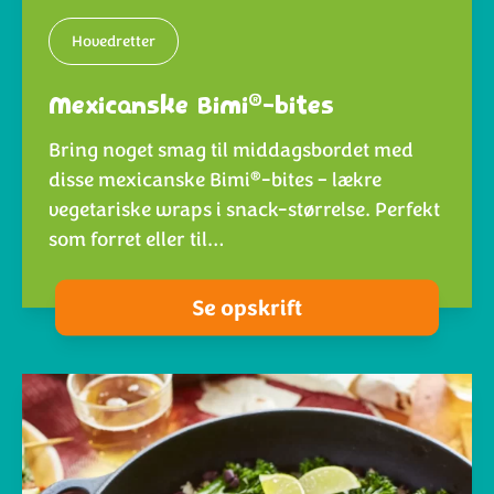
Hovedretter
®
Mexicanske Bimi
-bites
Bring noget smag til middagsbordet med
®
disse mexicanske Bimi
-bites – lækre
vegetariske wraps i snack-størrelse. Perfekt
som forret eller til…
Se opskrift