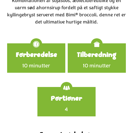
Kombinationen af sojasovs, æblecidereddike og en
varm sød ahornsirup fordelt på et saftigt stykke
®
kyllingebryst serveret med Bimi
broccoli
, denne ret er
det ultimative hurtige måltid.
Specifications
Forberedelse
Tilberedning
10 minutter
10 minutter
Portioner
4