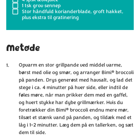
1 tsk
grov sennep
Stor håndfuld
korianderblade, groft hakket,
plus ekstra til gratinering
Metode
Opvarm en stor grillpande ved middel varme,
®
børst med olie og smør, og arranger Bimi
broccoli
på panden. Drys generøst med havsalt, og lad det
stege i ca. 4 minutter på hver side, eller indtil de
føles møre, når man prikker dem med en gaffel,
og hvert stykke har dybe grillmærker. Hvis du
®
foretrækker din Bimi
broccoli endnu mere mør,
tilsæt et stænk vand på panden, og tildæk med et
låg i 1-2 minutter. Læg dem på en tallerken, og sæt
dem til side.