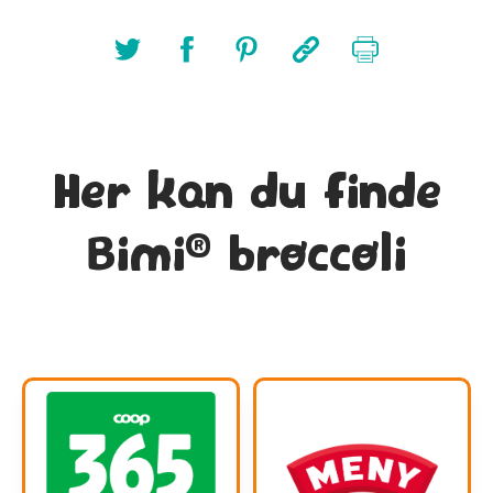
Her kan du finde
®
Bimi
broccoli