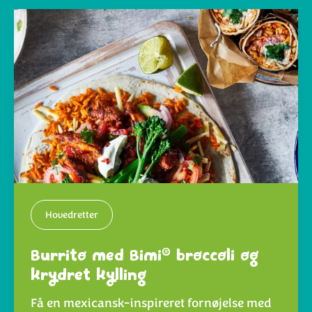
Hovedretter
®
Burrito med Bimi
broccoli og
krydret kylling
Få en mexicansk-inspireret fornøjelse med