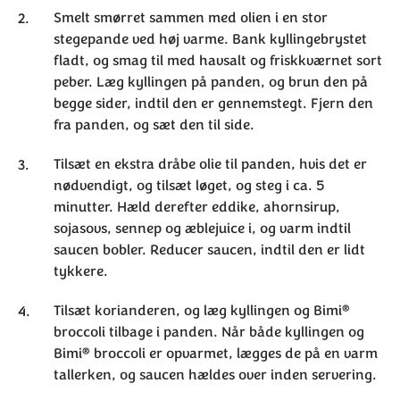
Smelt smørret sammen med olien i en stor
stegepande ved høj varme. Bank kyllingebrystet
fladt, og smag til med havsalt og friskkværnet sort
peber. Læg kyllingen på panden, og brun den på
begge sider, indtil den er gennemstegt. Fjern den
fra panden, og sæt den til side.
Tilsæt en ekstra dråbe olie til panden, hvis det er
nødvendigt, og tilsæt løget, og steg i ca. 5
minutter. Hæld derefter eddike, ahornsirup,
sojasovs, sennep og æblejuice i, og varm indtil
saucen bobler. Reducer saucen, indtil den er lidt
tykkere.
®
Tilsæt korianderen, og læg kyllingen og Bimi
broccoli tilbage i panden. Når både kyllingen og
®
Bimi
broccoli er opvarmet, lægges de på en varm
tallerken, og saucen hældes over inden servering.