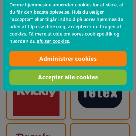
Denne hjemmeside anvender cookies for at sikre, at
du får den bedste oplevelse. Hvis du vælger
“accepter” eller tilgår indhold på vores hjemmeside
uden at tilpasse dine valg, accepterer du brugen af
cookies. Få mere at vide om vores cookiepolitik og
hvordan du
afviser cookies
.
Administrer cookies
Accepter alle cookies