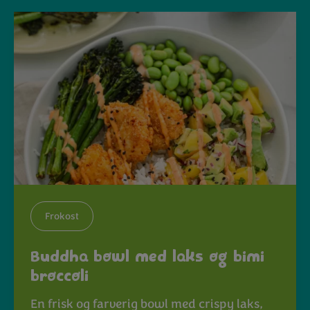
Frokost
Buddha bowl med laks og bimi
broccoli
En frisk og farverig bowl med crispy laks,