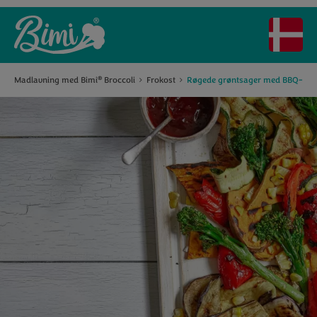
Madlavning med Bimi
Broccoli
Frokost
Røgede grøntsager med BBQ-sau
®