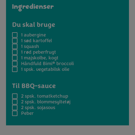
Ingredienser
Du skal bruge
1
aubergine
1
sød kartoffel
1
squash
1
rød peberfrugt
1
majskolbe, kogt
®
Håndfuld
Bimi
broccoli
1 spsk.
vegetabilsk olie
Til BBQ-sauce
2 spsk.
tomatketchup
2 spsk.
blommesyltetøj
2 spsk.
sojasovs
Peber