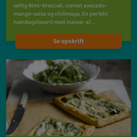
saftig Bimi-broccoli, cremet avocado-
mango-salsa og chilimayo. En perfekt
hverdagsfavorit med masser af…
Se opskrift