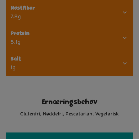
Kostfiber
7.8g
Protein
5.1g
Salt
1g
Ernæringsbehov
Glutenfri
Nøddefri
Pescatarian
Vegetarisk