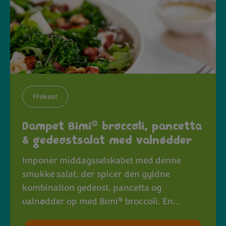
Frokost
®
Dampet Bimi
broccoli, pancetta
& gedeostsalat med valnødder
Imponer middagsselskabet med denne
smukke salat, der spicer den gyldne
kombination gedeost, pancetta og
®
valnødder op med Bimi
broccoli. En…